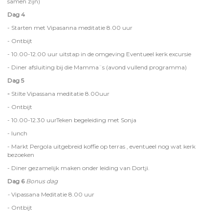
samen zijn)
Dag 4
- Starten met Vipasanna meditatie 8.00 uur
- Ontbijt
- 10.00-12.00 uur uitstap in de omgeving Eventueel kerk excursie
- Diner afsluiting bij die Mamma¨s (avond vullend programma)
Dag 5
-
Stilte Vipassana meditatie 8.00uur
- Ontbijt
- 10.00-12.30 uurTeken begeleiding met Sonja
- lunch
- Markt Pergola uitgebreid koffie op terras , eventueel nog wat kerk
bezoeken
- Diner gezamelijk maken onder leiding van Dortji.
Dag 6
Bonus dag
-
Vipassana Meditatie 8.00 uur
- Ontbijt