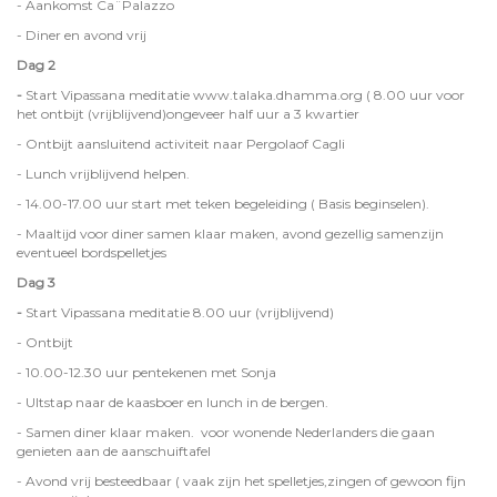
- Aankomst Ca¨Palazzo
- Diner en avond vrij
Dag 2
-
Start Vipassana meditatie www.talaka.dhamma.org ( 8.00 uur voor
het ontbijt (vrijblijvend)ongeveer half uur a 3 kwartier
- Ontbijt aansluitend activiteit naar Pergolaof Cagli
- Lunch vrijblijvend helpen.
- 14.00-17.00 uur start met teken begeleiding ( Basis beginselen).
- Maaltijd voor diner samen klaar maken, avond gezellig samenzijn
eventueel bordspelletjes
Dag 3
-
Start Vipassana meditatie 8.00 uur (vrijblijvend)
- Ontbijt
- 10.00-12.30 uur pentekenen met Sonja
- UItstap naar de kaasboer en lunch in de bergen.
- Samen diner klaar maken. voor wonende Nederlanders die gaan
genieten aan de aanschuiftafel
- Avond vrij besteedbaar ( vaak zijn het spelletjes,zingen of gewoon fijn