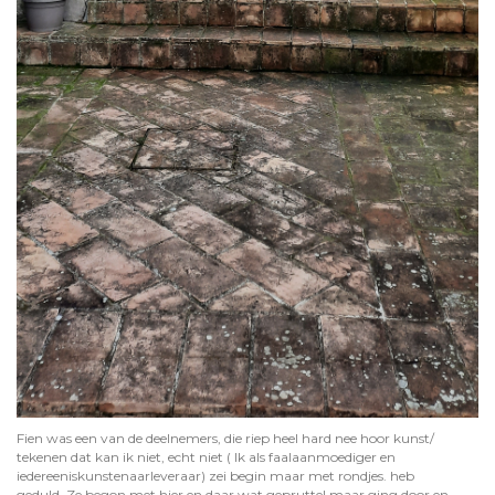
Fien was een van de deelnemers, die riep heel hard nee hoor kunst/
tekenen dat kan ik niet, echt niet ( Ik als faalaanmoediger en
iedereeniskunstenaarleveraar) zei begin maar met rondjes. heb
geduld. Ze begon met hier en daar wat gepruttel maar ging door en