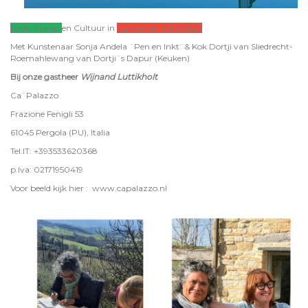
Kook, Kunst
en Cultuur in
Lemarche, Iralie 2023
Met Kunstenaar Sonja Andela ¨Pen en Inkt¨& Kok Dortji van Sliedrecht-
Roemahlewang van Dortji¨s Dapur (Keuken)
Bij onze gastheer
Wijnand Luttikholt
Ca¨Palazzo
Frazione Fenigli 53
61045 Pergola (PU), Italia
Tel.IT: +393533620368
p.Iva: 02171950419
Voor beeld kijk hier : www.capalazzo.nl