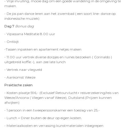
- Vrije invulling, mooie dag om een goede wandeling in de omgeving te
maken.
- De jos pan dance leren aan het zwembad ( een soort line- dance op
indonesische muziek)
Dag 7
Bonus dag
- Vipassana Meditatie 8.00 uur
- Ontbijt
-Tassen inpakken en apartement netjes maken
- 11.00 uur vertrek diverse dorpjes en ruines bezoeken ( Corinaldo )
uitgebreid koffie:-), aan zee late lunch
- Vertrek naar vliegveld
- Aankomst Weeze
Praktische zaken
- Kosten plaatje 596,- (Exclusief Retourvlucht+ reisverzekering/reis van
Weeze/Ancona ( Vliegen vanaf Weeze), Duitsland.(Prijzen kunnen
afwijken)
- 1 persoon in een tweepersoonskamer een toeslag van 25,-
- Lunch + Diner buiten de deur op eigen kosten.
- Materiaalkosten en verrassing kunstmaterialen inbegrepen