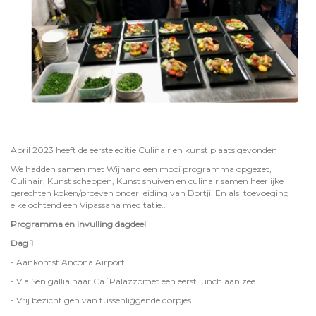
April 2023 heeft de eerste editie Culinair en kunst plaats gevonden
We hadden samen met Wijnand een mooi programma opgezet,
Culinair, Kunst scheppen, Kunst snuiven en culinair samen heerlijke
gerechten koken/proeven onder leiding van Dortji. En als toevoeging
elke ochtend een Vipassana meditatie..
Programma en invulling dagdeel
Dag 1
- Aankomst Ancona Airport
- Via Senigallia naar Ca´Palazzomet een eerst lunch aan zee.
- Vrij bezichtigen van tussenliggende dorpjes.