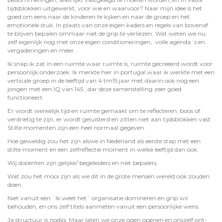
tijdsblokken uitgewerkt, voor wie en waarvoor? Naar mijn idee is het
goed om eens naar de kinderen te kijken en naar de groep en het
emotionele stuk. In plaats van onze eigen kaders en regels van bovenaf
te blijven bepalen ommaar niet de grip te verliezen. Wat weten we nu
zelf eigenlijk nog met onze eigen conditioneringen, volle agenda¨s en
vergaderingen en meer.
Ik snap ik zat in een ruimte waar ruimte is, ruimte gecreeerd wordt voor
persoonlijk onderzoek. Ik merkte hier in portugal waar ik werkte met een
verticale groep in de leeftijd van 4 tm15 jaar met daarin ook nog een
jongen met een IQ van 145 , dar deze samenstelling zeer goed
functioneert.
Er wordt werkelijk tijd en ruimte gemaakt om te reflecteren, boos of
verdrietig te zijn, er wordt geluisterd en zitten niet aan tijdsblokken vast.
Stilte momenten zijn een heel normaal gegeven.
Hoe geweldig zou het zijn alswe in Nederland als eerste stap met een
stilte moment en een zelfreflectie moment in welke leeftijd dan ook.
Wij docenten zijn gelijke/ begeleiders en niet bepalers.
Wat zou het mooi zijn als we dit in de grote mensen wereld ook zouden
doen.
Niet vanuit een ¨Ik weet het¨ organisatie domineren en grip wil
behouden, en ons zelf titels aanmeten vanuit een persoonlijke wens.
Ja structuur is nodig. Maar laten we onze ogen openen en onszelf ont-