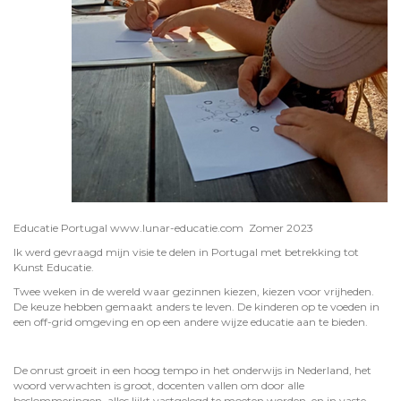
Educatie Portugal www.lunar-educatie.com Zomer 2023
Ik werd gevraagd mijn visie te delen in Portugal met betrekking tot
Kunst Educatie.
Twee weken in de wereld waar gezinnen kiezen, kiezen voor vrijheden.
De keuze hebben gemaakt anders te leven. De kinderen op te voeden in
een off-grid omgeving en op een andere wijze educatie aan te bieden.
De onrust groeit in een hoog tempo in het onderwijs in Nederland, het
woord verwachten is groot, docenten vallen om door alle
beslommeringen, alles lijkt vastgelegd te moeten worden, en in vaste