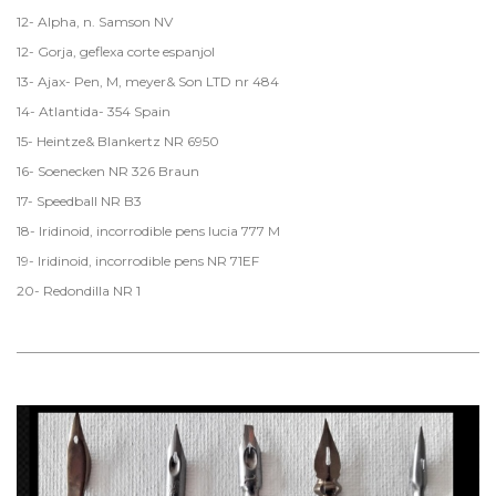
12- Alpha, n. Samson NV
12- Gorja, geflexa corte espanjol
13- Ajax- Pen, M, meyer& Son LTD nr 484
14- Atlantida- 354 Spain
15- Heintze& Blankertz NR 6950
16- Soenecken NR 326 Braun
17- Speedball NR B3
18- Iridinoid, incorrodible pens lucia 777 M
19- Iridinoid, incorrodible pens NR 71EF
20- Redondilla NR 1