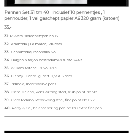
Pennen Set 31 tm 40 inclusief 10 pennentjes , 1
penhouder, 1 vel geschept papier A6 320 gram (katoen)
35,-
31-
Rikkers Blokschriftpen no 15
32-
Atlantida ( La marco) Plumas
33-
Cervantidas, redondilla No 1
34-
Baignol& farjon nostradamus supte 3448
35-
William Mitchell¨s No 0269
36-
Blanzy- Conte- gilbert 0,5/ A 6 mm
37-
Iridinoid, Incorriddible pens
38-
Ciem Melano, Pens writing steel, srub point No 518
39-
Ciem Melano, Pens wring steel, fine point No 022
40-
Perry & Co , balance spring pen no 120 extra fine pen