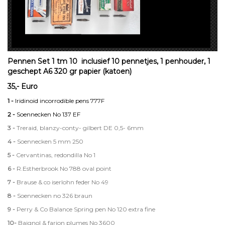
Pennen Set 1 tm 10 inclusief 10 pennetjes, 1 penhouder, 1
geschept A6 320 gr papier (katoen)
35,- Euro
1 -
Iridinoid incorrodible pens 777F
2 -
Soennecken No 137 EF
3 -
Treraid, blanzy-conty- gilbert DE 0,5- 6mm
4 -
Soennecken 5 mm 250
5 -
Cervantinas, redondilla No 1
6 -
R.Estherbrook No 788 oval point
7 -
Brause & co iserlohn feder No 49
8 -
Soennecken no 326 braun
9 -
Perry & Co Balance Spring pen No 120 extra fine
10-
Baignol & farjon plumes No 3600