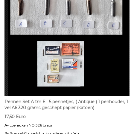
Pennen Set A tm E 5 pennetjes, ( Antique ) 1 penhouder, 1
vel A6 320 grams geschept papier (katoen)
17,50 Euro
A-
Loenecken NO 326 braun
B-
Brause&Co, iserlohn, kugelfeder, cito fein