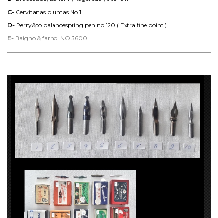
C-
Cervitanas plumas No 1
D-
Perry&co balancespring pen no 120 ( Extra fine point )
E-
Baignol& farnol NO 3600